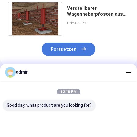
Verstellbarer
Wagenheberpfosten aus
verzinktem Baustahl mit
Price： 20
Oberflächenbehandlung
Fortsetzen
admin
Empfohlene Produkte
12:18 PM
Good day, what product are you looking for?
Für den Bau einer
Heiss verkaufte
Warmgewalzt