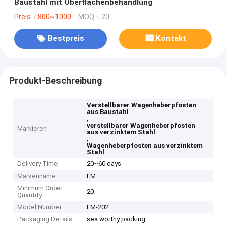
Baustahl mit Oberflächenbehandlung
Preis：800~1000
MOQ：20
Bestpreis
Kontakt
Produkt-Beschreibung
Verstellbarer Wagenheberpfosten
aus Baustahl
,
verstellbarer Wagenheberpfosten
Markieren
aus verzinktem Stahl
,
Wagenheberpfosten aus verzinktem
Stahl
Delivery Time
20~60 days
Markenname
FM
Minimum Order
20
Quantity
Model Number
FM-202
Packaging Details
sea worthy packing