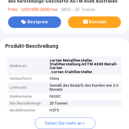
des herstellungs-Geschäfts-ASTM A588 Australien
Preis：USD1000-2600/ton
MOQ：20 Tonnen
Bestpreis
Kontakt
Produkt-Beschreibung
,
corten Metallhersteller
Stahlherstellung ASTM A588 Metall-
Markieren
Corten
,
corten Stahlhersteller
Herkunftsort
China
Gemäß des Bedarfs des Kunden wie 2-3
Lieferzeit
Monate
Markenname
FASEC
Min Bestellmenge
20 Tonnen
Modellnummer
HZFS
Sehen Sie mehr an