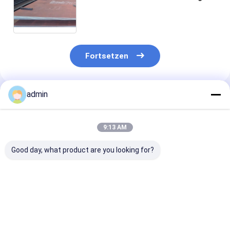
des herstellungs-Geschäfts-
ASTM A588 Australien
Fortsetzen
admin
Empfohlene Produkte
9:13 AM
Good day, what product are you looking for?
Für den Bau einer
Heiss verkaufte
Warmgewalzt
Stützmauer für das
billige Stahlbleche
Stahlplatten a
Massenverkehrssystem
H-Stahlstapel
Stahl
(MRT) eingeführte