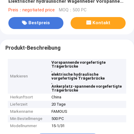
Elektrischer hydraulischer Wagenheber Vorspannen
der Verankerung Spannen
Preis：negotiated price
MOQ：500 PC
Bestpreis
Kontakt
Produkt-Beschreibung
Vorspannende vorgefertigte
Trägerbrücke
,
elektrische hydraulische
Markieren
vorgefertigte Trägerbrücke
,
Ankerplatz-spannende vorgefertigte
Trägerbrücke
Herkunftsort
China
Lieferzeit
20 Tage
Markenname
FAMOUS
Min Bestellmenge
500 PC
Modellnummer
15-1/31