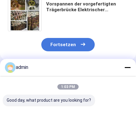
Vorspannen der vorgefertigten
Trägerbrücke Elektrischer
hydraulischer Wagenheber
Vorspannen der Verankerung
Spannen
Fortsetzen
admin
Empfohlene Produkte
1:03 PM
Good day, what product are you looking for?
Balken Kastenträger
Injektionsgeräte
Runder Ankerk
Material Brücke 15 -
Fertigteilträger
Keilclip-