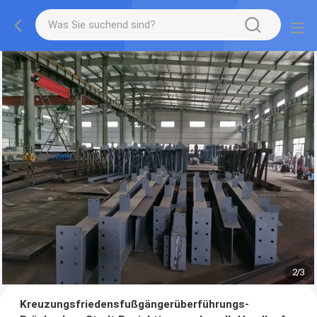
2
/
3
Kreuzungsfriedensfußgängerüberführungs-