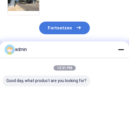
Handlauf
Fortsetzen
admin
Empfohlene Produkte
12:31 PM
Good day, what product are you looking for?
Stadt-
Stahli Balkenbrücke-
Weitgespannte
Fußgängerüberführungs-
Fußgängerbrücke
Stahlmodulare
Brücken-Zug-
des Träger-über
struktureller
Landstraßen-Fluss-
Straßen-Bahnfluß
Rahmen-schne
öffentlicher
verdrehte gekurvt
Installation de
Bestpreis
Bestpreis
Bestprei