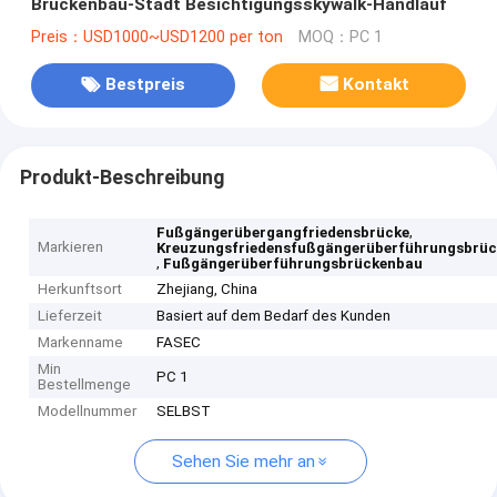
Brückenbau-Stadt Besichtigungsskywalk-Handlauf
Preis：USD1000~USD1200 per ton
MOQ：PC 1
Bestpreis
Kontakt
Produkt-Beschreibung
,
Fußgängerübergangfriedensbrücke
Markieren
Kreuzungsfriedensfußgängerüberführungsbrüc
,
Fußgängerüberführungsbrückenbau
Herkunftsort
Zhejiang, China
Lieferzeit
Basiert auf dem Bedarf des Kunden
Markenname
FASEC
Min
PC 1
Bestellmenge
Modellnummer
SELBST
Sehen Sie mehr an