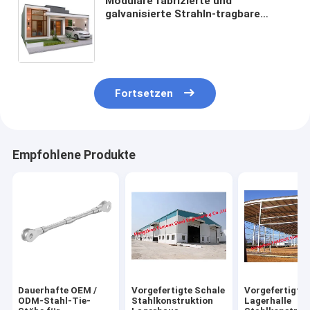
Modulare fabrizierte und
galvanisierte Strahln-tragbare
Hauptausrüstungen der
Stahlkonstruktions-H
Fortsetzen
Empfohlene Produkte
Dauerhafte OEM /
Vorgefertigte Schale
Vorgefertigte
ODM-Stahl-Tie-
Stahlkonstruktion
Lagerhalle