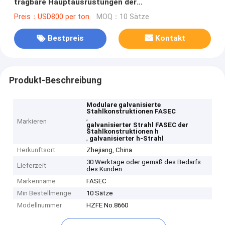
tragbare Hauptausrüstungen der
Stahlkonstruktions-H
Preis：USD800 per ton
MOQ：10 Sätze
Bestpreis
Kontakt
Produkt-Beschreibung
Modulare galvanisierte
Stahlkonstruktionen FASEC
,
Markieren
galvanisierter Strahl FASEC der
Stahlkonstruktionen h
,
galvanisierter h-Strahl
Herkunftsort
Zhejiang, China
30 Werktage oder gemäß des Bedarfs
Lieferzeit
des Kunden
Markenname
FASEC
Min Bestellmenge
10 Sätze
Modellnummer
HZFE No.8660