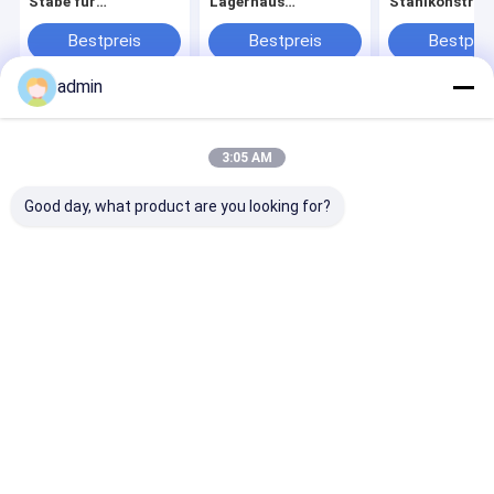
Stäbe für
Lagerhaus
Stahlkonstruk
kommerzielle
Metallrahmen Lager
Lagerhaus Ba
Verwendung
Industriegebäude
Metallgebäud
Bestpreis
Bestpreis
Bestprei
admin
Startseite
Über uns
Kontakt
Desktop Site
Sitemap
Privacy Policy
3:05 AM
Qualität
Baustahlherstellung
China Fabrik.Copyright © 2026
Hangzhou FAMOUS Steel Engineering Company. All Rights
Good day, what product are you looking for?
Reserved.
Haus
Produkte
Über uns