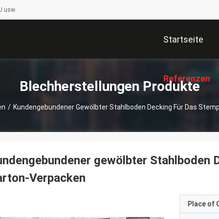
U usw.
Startseite
Referenzen
Blechherstellungen Produkte
en
/
Kundengebundener Gewölbter Stahlboden Decking Für Das Stemp
ndengebundener gewölbter Stahlboden D
arton-Verpacken
Place of O