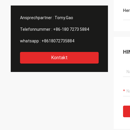
Her
Ansprechpartner :
Tomy.Gao
Telefonnummer :
+86-180 7273 5884
whatsapp :
+8618072735884
HI
Kontakt