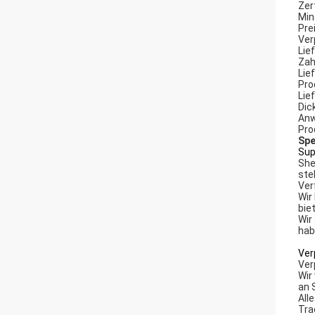
Zer
Min
Pre
Ver
Lie
Zah
Lie
Pro
Lie
Dic
Anw
Pro
Spe
Sup
She
ste
Ver
Wir
bie
Wir
hab
Ver
Ver
Wir
an 
All
Tra