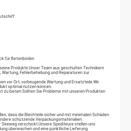
utschiff
eck für Betonböden
le seine Produkte.Unser Team aus geschulten Technikern
n, Wartung, Fehlerbehebung und Reparaturen zur
onen vor Ort, vorbeugende Wartung und Ersatzteile.Wir
dukt optimal nutzen können.
it zu bieten.Sollten Sie Probleme mit unseren Produkten
en, dass die Blechteile sicher und mit minimalen Schäden
d andere schützende Verpackungsmaterialien.
er Seeweg verschickt.Unsere Spediteure stellen uns
ndung überwachen und eine pünktliche Lieferung