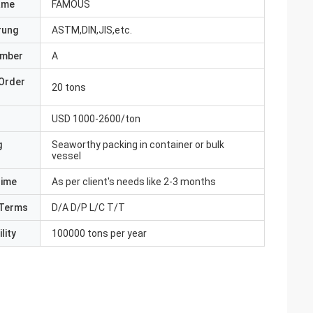
ame
FAMOUS
erung
ASTM,DIN,JIS,etc.
umber
A
Order
20 tons
USD 1000-2600/ton
g
Seaworthy packing in container or bulk
vessel
Time
As per client's needs like 2-3 months
Terms
D/A D/P L/C T/T
lity
100000 tons per year