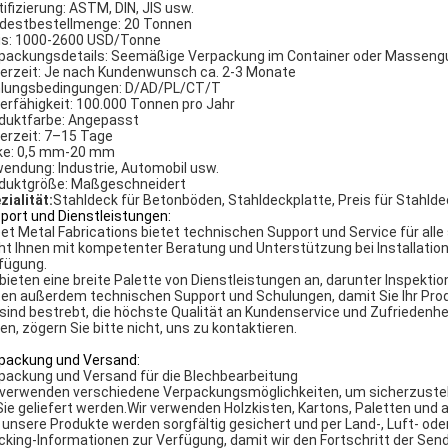
tifizierung: ASTM, DIN, JIS usw.
destbestellmenge: 20 Tonnen
is: 1000-2600 USD/Tonne
packungsdetails: Seemäßige Verpackung im Container oder Masseng
ferzeit: Je nach Kundenwunsch ca. 2-3 Monate
lungsbedingungen: D/AD/PL/CT/T
ferfähigkeit: 100.000 Tonnen pro Jahr
duktfarbe: Angepasst
ferzeit: 7–15 Tage
ke: 0,5 mm-20 mm
endung: Industrie, Automobil usw.
duktgröße: Maßgeschneidert
zialität:
Stahldeck für Betonböden, Stahldeckplatte, Preis für Stahld
port und Dienstleistungen:
et Metal Fabrications bietet technischen Support und Service für al
ht Ihnen mit kompetenter Beratung und Unterstützung bei Installatio
fügung.
 bieten eine breite Palette von Dienstleistungen an, darunter Inspekti
ten außerdem technischen Support und Schulungen, damit Sie Ihr Pro
 sind bestrebt, die höchste Qualität an Kundenservice und Zufriedenhe
en, zögern Sie bitte nicht, uns zu kontaktieren.
packung und Versand:
packung und Versand für die Blechbearbeitung
 verwenden verschiedene Verpackungsmöglichkeiten, um sicherzustell
Sie geliefert werden.Wir verwenden Holzkisten, Kartons, Paletten un
e unsere Produkte werden sorgfältig gesichert und per Land-, Luft- od
cking-Informationen zur Verfügung, damit wir den Fortschritt der Se