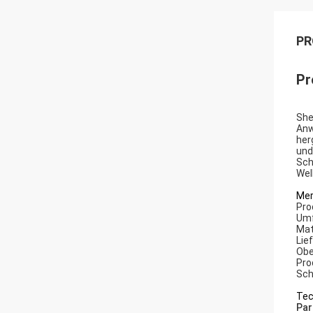
PR
Pr
She
Anw
her
und
Sch
Wel
Mer
Pro
Umf
Mat
Lie
Obe
Pro
Sch
Tec
Par