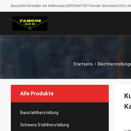
Baustahl-Hersteller der Weltniveau-BERÜHMTER fremder Standard-US-EU-A
Startseite
/
Blechherstellung
Alle Produkte
Ku
K
Baustahlherstellung
Schwere Stahlherstellung