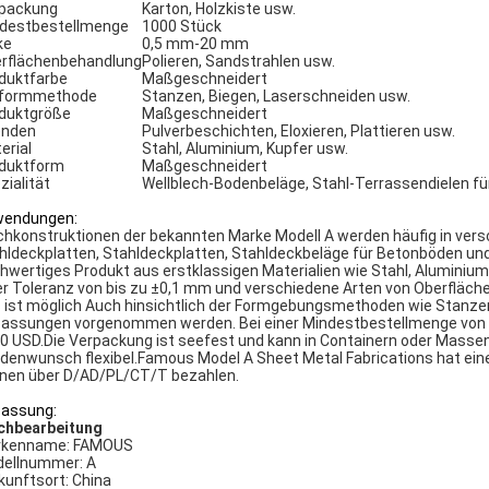
packung
Karton, Holzkiste usw.
destbestellmenge
1000 Stück
ke
0,5 mm-20 mm
rflächenbehandlung
Polieren, Sandstrahlen usw.
duktfarbe
Maßgeschneidert
formmethode
Stanzen, Biegen, Laserschneiden usw.
duktgröße
Maßgeschneidert
enden
Pulverbeschichten, Eloxieren, Plattieren usw.
erial
Stahl, Aluminium, Kupfer usw.
duktform
Maßgeschneidert
zialität
Wellblech-Bodenbeläge, Stahl-Terrassendielen f
endungen:
chkonstruktionen der bekannten Marke Modell A werden häufig in ver
hldeckplatten, Stahldeckplatten, Stahldeckbeläge für Betonböden und
hwertiges Produkt aus erstklassigen Materialien wie Stahl, Aluminium
er Toleranz von bis zu ±0,1 mm und verschiedene Arten von Oberflächen
 ist möglich Auch hinsichtlich der Formgebungsmethoden wie Stanzen,
assungen vorgenommen werden. Bei einer Mindestbestellmenge von 10
0 USD.Die Verpackung ist seefest und kann in Containern oder Masseng
denwunsch flexibel.Famous Model A Sheet Metal Fabrications hat eine
nen über D/AD/PL/CT/T bezahlen.
assung:
chbearbeitung
rkenname: FAMOUS
ellnummer: A
kunftsort: China