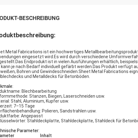
ODUKT-BESCHREIBUNG
oduktbeschreibung:
et Metal Fabrications ist ein hochwertiges Metallbearbeitungsprodukt,
endungen eingesetzt wird.Es wird durch verschiedene Umformverfah
gestellt.Das Endprodukt ist in vielen Ausführungen erhältlich, beispie
 kann je nach Bedarf individuell gefärbt werden.Das Produkt verfügt
weißen, Bohren und Gewindeschneiden.Sheet Metal Fabrications eigne
lblechdecks und Metalldecks für Betonböden.
kmale:
duktname: Blechbearbeitung
ormmethode: Stanzen, Biegen, Laserschneiden usw.
erial: Stahl, Aluminium, Kupfer usw.
ferzeit: 7–15 Tage
rflächenbehandlung: Polieren, Sandstrahlen usw.
duktfarbe: Angepasst
lüsselwörter: Stahldeckplatte, Stahldeckplatte, Stahldeck für Beton
hnische Parameter:
ameter
Inhalt