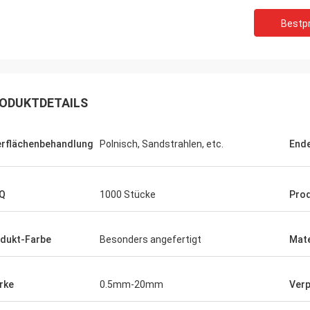
Bestpr
ODUKTDETAILS
rflächenbehandlung
Polnisch, Sandstrahlen, etc.
End
Q
1000 Stücke
Pro
Donald Mcwayne
dukt-Farbe
Besonders angefertigt
Mate
eammitglieder immer bieten
 in der Zeit an und beantworten
 mit Geduld, großer Job!
rke
0.5mm-20mm
Ver