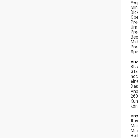
Ver
Min
Dic
Obe
Pro
Um
Pro
Be
Mat
Pro
Spe
Anw
Ble
Sta
hoc
ein
Das
Anp
260
Kun
kön
Anp
Ble
Ma
Mod
Her