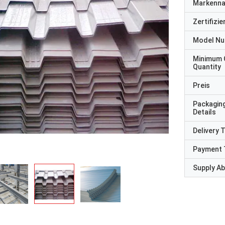
Markenn
Zertifizi
Model N
Minimum 
Quantity
Preis
Packagin
Details
Delivery 
Payment 
Supply Abi