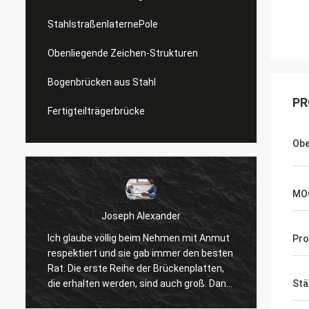
StahlstraßenlaternePole
Obenliegende Zeichen-Strukturen
Bogenbrücken aus Stahl
PR
Fertigteilträgerbrücke
Obe
MO
Joseph Alexander
Ich glaube völlig beim Nehmen mit Anmut
Pro
Gute T
respektiert und sie gab immer den besten
Budget
Rat. Die erste Reihe der Brückenplatten,
Fragen
die erhalten werden, sind auch groß. Dank
Stä
alle.