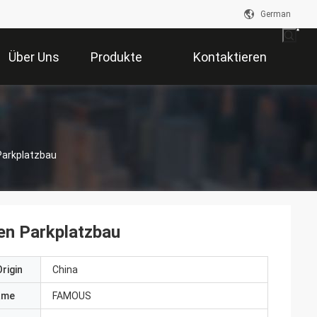
German
Über Uns
Produkte
Kontaktieren
Sie Uns
Parkplatzbau
en Parkplatzbau
rigin
China
ame
FAMOUS