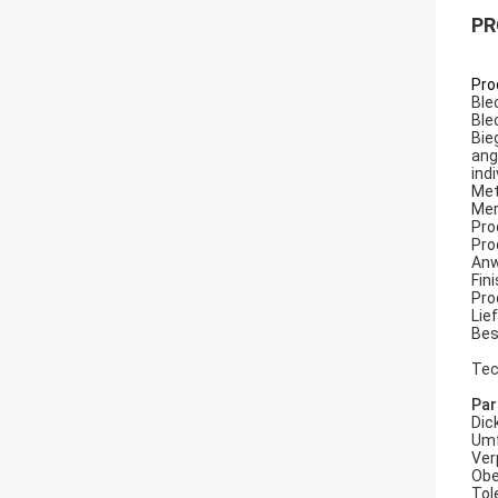
PR
Pro
Ble
Ble
Bie
ang
ind
Met
Mer
Pro
Pro
Anw
Fin
Pro
Lie
Bes
Tec
Par
Dic
Um
Ver
Obe
Tol