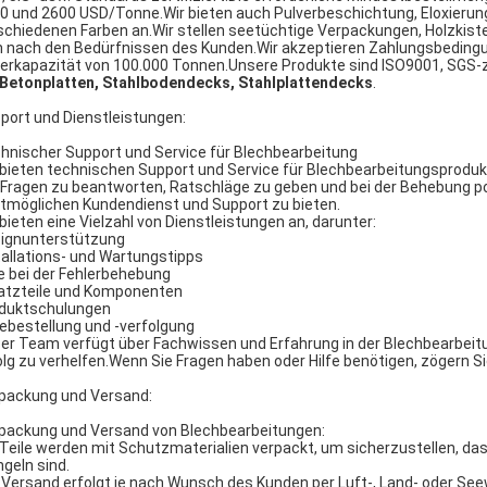
0 und 2600 USD/Tonne.Wir bieten auch Pulverbeschichtung, Eloxierung
schiedenen Farben an.Wir stellen seetüchtige Verpackungen, Holzkisten
h nach den Bedürfnissen des Kunden.Wir akzeptieren Zahlungsbedingu
ferkapazität von 100.000 Tonnen.Unsere Produkte sind ISO9001, SGS-ze
 Betonplatten, Stahlbodendecks, Stahlplattendecks
.
port und Dienstleistungen:
hnischer Support und Service für Blechbearbeitung
 bieten technischen Support und Service für Blechbearbeitungsproduk
Fragen zu beantworten, Ratschläge zu geben und bei der Behebung pot
tmöglichen Kundendienst und Support zu bieten.
 bieten eine Vielzahl von Dienstleistungen an, darunter:
ignunterstützung
tallations- und Wartungstipps
fe bei der Fehlerbehebung
atzteile und Komponenten
duktschulungen
lebestellung und -verfolgung
er Team verfügt über Fachwissen und Erfahrung in der Blechbearbeit
olg zu verhelfen.Wenn Sie Fragen haben oder Hilfe benötigen, zögern Sie
packung und Versand:
packung und Versand von Blechbearbeitungen:
 Teile werden mit Schutzmaterialien verpackt, um sicherzustellen, das
geln sind.
 Versand erfolgt je nach Wunsch des Kunden per Luft-, Land- oder Se