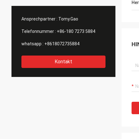
Her
Ansprechpartner :
Tomy.Gao
Telefonnummer :
+86-180 7273 5884
HI
whatsapp :
+8618072735884
Kontakt