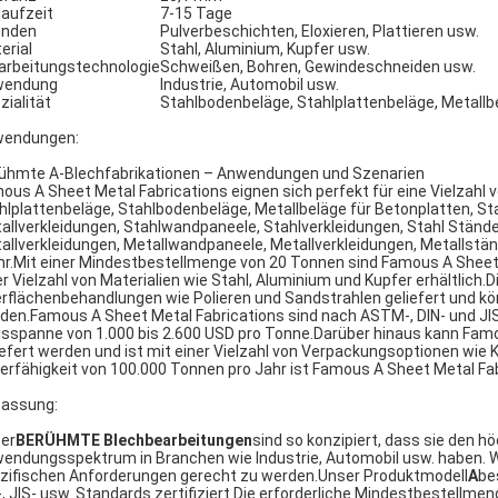
laufzeit
7-15 Tage
enden
Pulverbeschichten, Eloxieren, Plattieren usw.
erial
Stahl, Aluminium, Kupfer usw.
arbeitungstechnologie
Schweißen, Bohren, Gewindeschneiden usw.
wendung
Industrie, Automobil usw.
zialität
Stahlbodenbeläge, Stahlplattenbeläge, Metallb
endungen:
ühmte A-Blechfabrikationen – Anwendungen und Szenarien
ous A Sheet Metal Fabrications eignen sich perfekt für eine Vielzah
hlplattenbeläge, Stahlbodenbeläge, Metallbeläge für Betonplatten, St
allverkleidungen, Stahlwandpaneele, Stahlverkleidungen, Stahl Stände
allverkleidungen, Metallwandpaneele, Metallverkleidungen, Metallstä
r.Mit einer Mindestbestellmenge von 20 Tonnen sind Famous A Sheet 
er Vielzahl von Materialien wie Stahl, Aluminium und Kupfer erhältlic
rflächenbehandlungen wie Polieren und Sandstrahlen geliefert und kö
den.Famous A Sheet Metal Fabrications sind nach ASTM-, DIN- und JIS
isspanne von 1.000 bis 2.600 USD pro Tonne.Darüber hinaus kann Fam
iefert werden und ist mit einer Vielzahl von Verpackungsoptionen wie 
ferfähigkeit von 100.000 Tonnen pro Jahr ist Famous A Sheet Metal Fa
assung:
er
BERÜHMTE Blechbearbeitungen
sind so konzipiert, dass sie den 
endungsspektrum in Branchen wie Industrie, Automobil usw. haben. W
zifischen Anforderungen gerecht zu werden.Unser Produktmodell
A
be
-, JIS- usw. Standards zertifiziert.Die erforderliche Mindestbestellm