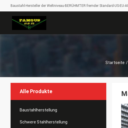
Baustahl-Hersteller der Weltniveau-BERÜHMTER fremder Standard-US-EU-A
Startseite
/
Alle Produkte
Ma
Baustahlherstellung
Schwere Stahlherstellung