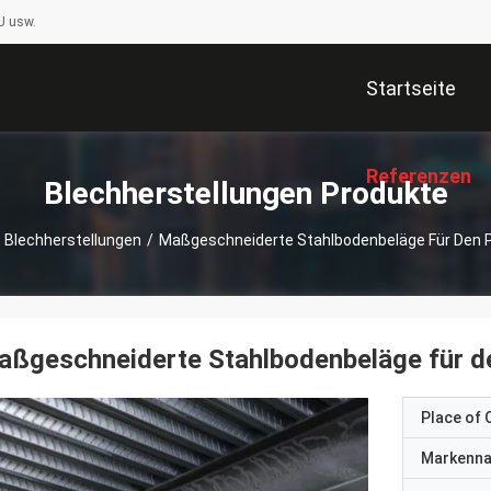
U usw.
Startseite
Referenzen
Blechherstellungen Produkte
Blechherstellungen
/
Maßgeschneiderte Stahlbodenbeläge Für Den 
ßgeschneiderte Stahlbodenbeläge für d
Place of O
Markenn