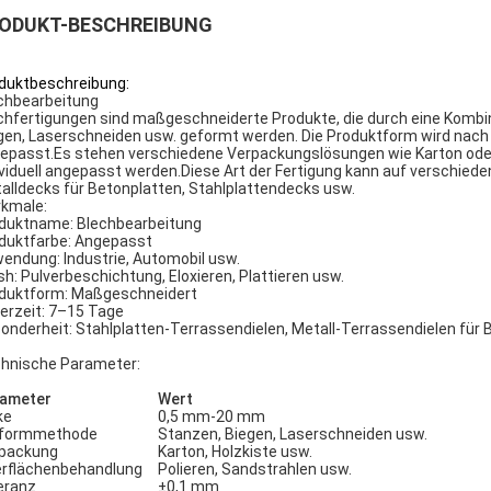
ODUKT-BESCHREIBUNG
duktbeschreibung:
chbearbeitung
chfertigungen sind maßgeschneiderte Produkte, die durch eine Komb
gen, Laserschneiden usw. geformt werden. Die Produktform wird nach 
epasst.Es stehen verschiedene Verpackungslösungen wie Karton oder 
ividuell angepasst werden.Diese Art der Fertigung kann auf verschiede
alldecks für Betonplatten, Stahlplattendecks usw.
kmale:
duktname: Blechbearbeitung
duktfarbe: Angepasst
endung: Industrie, Automobil usw.
ish: Pulverbeschichtung, Eloxieren, Plattieren usw.
duktform: Maßgeschneidert
ferzeit: 7–15 Tage
onderheit: Stahlplatten-Terrassendielen, Metall-Terrassendielen für 
hnische Parameter:
ameter
Wert
ke
0,5 mm-20 mm
formmethode
Stanzen, Biegen, Laserschneiden usw.
packung
Karton, Holzkiste usw.
rflächenbehandlung
Polieren, Sandstrahlen usw.
eranz
±0,1 mm