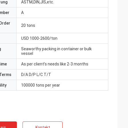
erung
ASTM,DIN,JIS,etc.
umber
A
Order
20 tons
USD 1000-2600/ton
g
Seaworthy packing in container or bulk
vessel
Time
As per client's needs like 2-3 months
Terms
D/A D/P L/C T/T
lity
100000 tons per year
eis
Kontakt