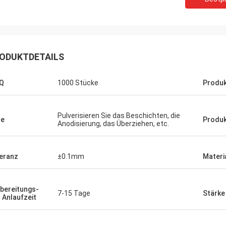
ODUKTDETAILS
Q
1000 Stücke
Produ
Pulverisieren Sie das Beschichten, die
de
Produk
Anodisierung, das Überziehen, etc.
eranz
±0.1mm
Materi
Mcwayne
immer bieten
bereitungs-
 und beantworten
7-15 Tage
Stärke
 Anlaufzeit
oßer Job!