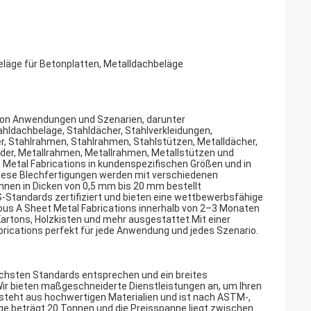
eläge für Betonplatten, Metalldachbeläge
l von Anwendungen und Szenarien, darunter
ahldachbeläge, Stahldächer, Stahlverkleidungen,
r, Stahlrahmen, Stahlrahmen, Stahlstützen, Metalldächer,
nder, Metallrahmen, Metallrahmen, Metallstützen und
Metal Fabrications in kundenspezifischen Größen und in
h.Diese Blechfertigungen werden mit verschiedenen
nnen in Dicken von 0,5 mm bis 20 mm bestellt
-Standards zertifiziert und bieten eine wettbewerbsfähige
ous A Sheet Metal Fabrications innerhalb von 2–3 Monaten
Kartons, Holzkisten und mehr ausgestattet.Mit einer
brications perfekt für jede Anwendung und jedes Szenario.
höchsten Standards entsprechen und ein breites
ir bieten maßgeschneiderte Dienstleistungen an, um Ihren
steht aus hochwertigen Materialien und ist nach ASTM-,
enge beträgt 20 Tonnen und die Preisspanne liegt zwischen