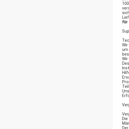
100
ver
sic
Lie
für
Sup
Tec
Wir
um 
bes
Wir
Des
Ins
Hil
Ers
Pro
Tei
Uns
Erf
Ver
Ver
Die
Män
Der