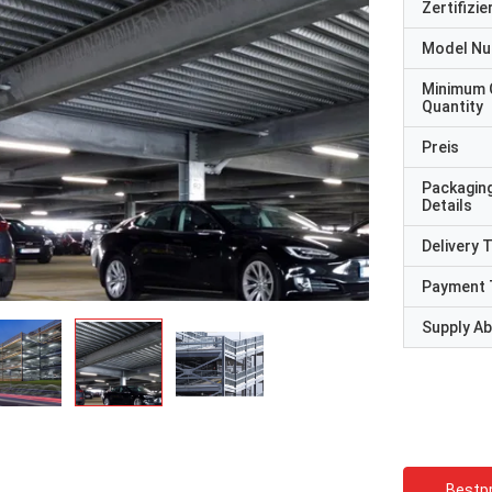
Zertifizi
Model N
Minimum 
Quantity
Preis
Packagin
Details
Delivery 
Payment 
Supply Abi
Bestpr