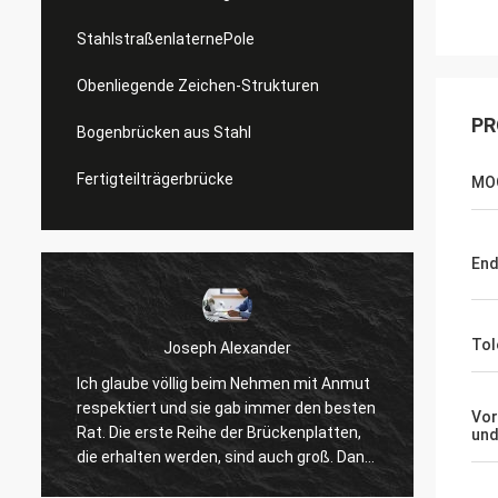
StahlstraßenlaternePole
Obenliegende Zeichen-Strukturen
PR
Bogenbrücken aus Stahl
Fertigteilträgerbrücke
MO
En
Tol
Joseph Alexander
Donald 
glaube völlig beim Nehmen mit Anmut
Gute Teammitglieder 
ektiert und sie gab immer den besten
Vor
Budget in der Zeit an
 Die erste Reihe der Brückenplatten,
und
Fragen mit Geduld, gr
erhalten werden, sind auch groß. Dank