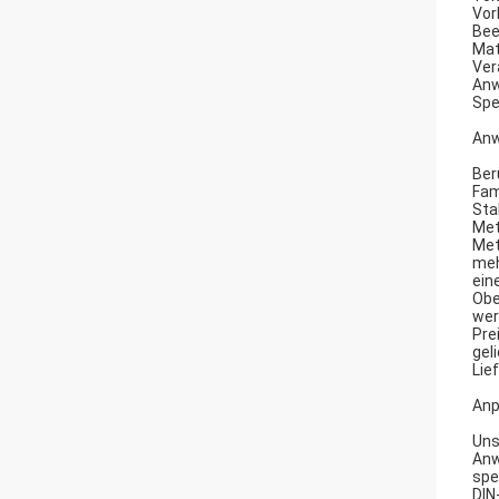
Vor
Be
Mat
Ver
An
Spe
Anw
Ber
Fam
Sta
Met
Met
meh
ein
Obe
wer
Pre
gel
Lie
Anp
Uns
Anw
spe
DIN