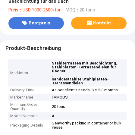
Beschichtung für das Dach
Preis：USD 1000-2600/ton
MOQ：20 tons
Bestpreis
Kontakt
Produkt-Beschreibung
,
Stahlterrassen mit Beschichtung
Stahlplatten-Terrassendielen für
Dächer
Markieren
,
sandgestrahlte Stahlplatten-
Terrassendielen
Delivery Time
As per client's needs like 2-3 months
Markenname
FAMOUS
Minimum Order
20 tons
Quantity
Model Number
A
Seaworthy packing in container or bulk
Packaging Details
vessel