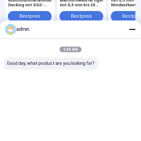
Aluminiummetallboden
Blechschweißfertigung
mit 0,5 mm – 
Decking mit SGS-
mit 0,5 mm bis 20
Mindestbestel
Zertifikat
mm
1000 Stück
Bestpreis
Bestpreis
Bestprei
admin
Startseite
Über uns
Kontakt
Desktop Site
Sitemap
Privacy Policy
2:45 AM
Qualität
Baustahlherstellung
China Fabrik.Copyright © 2026
Hangzhou FAMOUS Steel Engineering Company. All Rights
Good day, what product are you looking for?
Reserved.
Haus
Produkte
Über uns