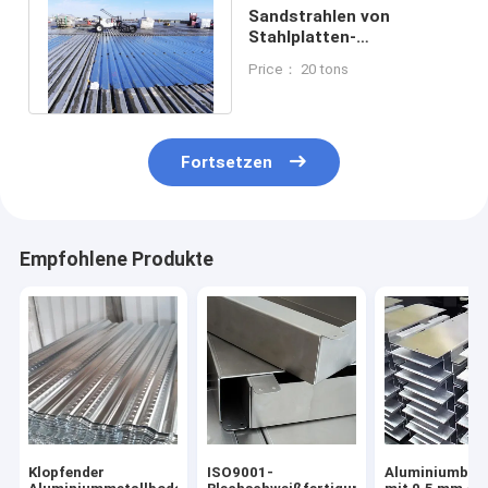
Sandstrahlen von
Stahlplatten-
Terrassendielen mit
Price： 20 tons
Beschichtung für das
Dach
Fortsetzen
Empfohlene Produkte
Klopfender
ISO9001-
Aluminiumblec