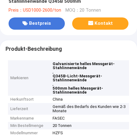
Stahlinnenwände Q345B 500mm
Preis：USD1000-2600/ton
MOQ：20 Tonnen
Bestpreis
Kontakt
Produkt-Beschreibung
Galvanisierte helles Messgerät-
Stahlinnenwände
,
Q345B-Licht-Messgerät-
Markieren
Stahlinnenwände
,
500mm helles Messgerät-
Stahlinnenwände
Herkunftsort
China
Gemäß des Bedarfs des Kunden wie 2-3
Lieferzeit
Monate
Markenname
FASEC
Min Bestellmenge
20 Tonnen
Modellnummer
HZFS