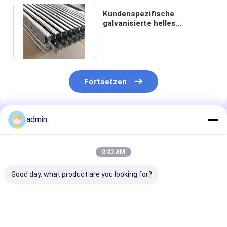
Kundenspezifische
galvanisierte helles
Messgerät-Stahlinnenwände
Q345B 500mm
Fortsetzen
admin
Empfohlene Produkte
8:43 AM
Good day, what product are you looking for?
DIN Metall-Stahl-
Brückenkabelverarbeitung
ASTM Metall-