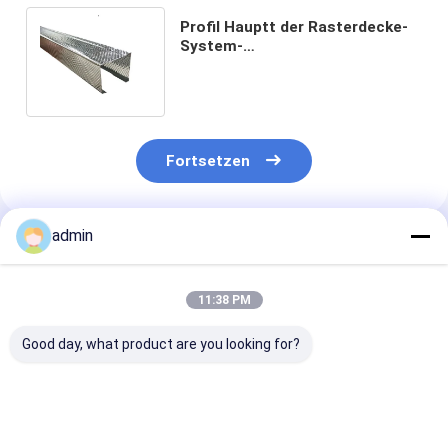
Profil Hauptt der Rasterdecke-
System-
Metallstahlherstellungs-T und
Quert-Wand-Winkel 500mm
Fortsetzen
admin
Empfohlene Produkte
11:38 PM
Good day, what product are you looking for?
DIN Metall-Stahl-
Brückenkabelverarbeitung
ASTM Metall-