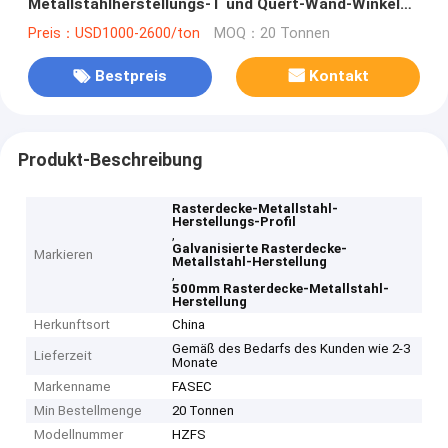
Metallstahlherstellungs-T und Quert-Wand-Winkel
500mm
Preis：USD1000-2600/ton
MOQ：20 Tonnen
Bestpreis
Kontakt
Produkt-Beschreibung
Rasterdecke-Metallstahl-
Herstellungs-Profil
,
Galvanisierte Rasterdecke-
Markieren
Metallstahl-Herstellung
,
500mm Rasterdecke-Metallstahl-
Herstellung
Herkunftsort
China
Gemäß des Bedarfs des Kunden wie 2-3
Lieferzeit
Monate
Markenname
FASEC
Min Bestellmenge
20 Tonnen
Modellnummer
HZFS